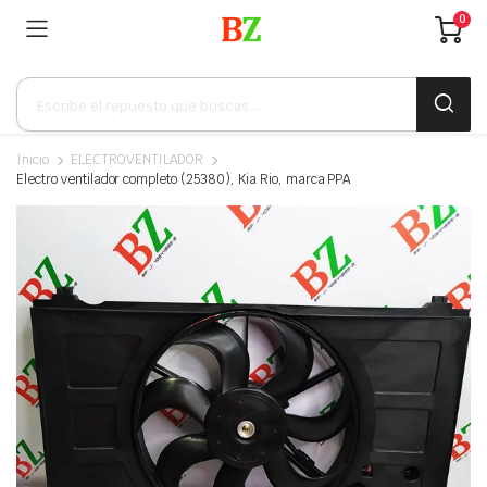
0
Búsqueda
de
productos
Inicio
ELECTROVENTILADOR
Electro ventilador completo (25380), Kia Rio, marca PPA