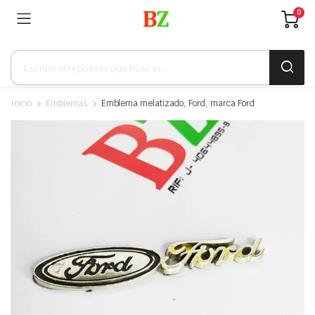
0
Búsqueda
de
productos
Inicio
Emblemas
Emblema melatizado, Ford, marca Ford