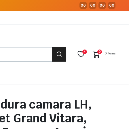
00
00
00
00
:
:
:
4
0
0 items
dura camara LH,
et Grand Vitara,