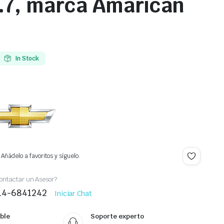
.7, marca Amarican
In Stock
Añádelo a favoritos y síguelo.
ontactar un Asesor?
414-6841242
Iniciar Chat
ble
Soporte experto