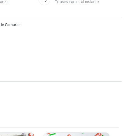
ianza
Te asesoramos al instante
de Camaras