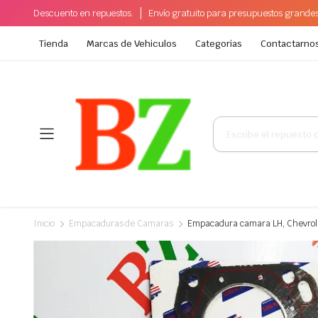
Descuento en repuestos.
Envío gratuito para presupuestos grande
Tienda
Marcas de Vehiculos
Categorias
Contactarno
Búsqueda
de
productos
Inicio
Empacaduras de Camaras
Empacadura camara LH, Chevrole