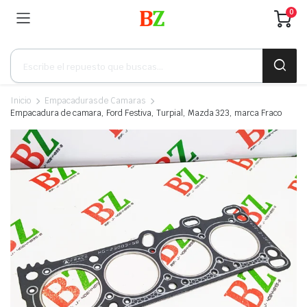
0
Búsqueda
de
productos
Inicio
Empacaduras de Camaras
Empacadura de camara, Ford Festiva, Turpial, Mazda 323, marca Fraco