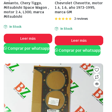
Amianto, Chery Tiggo,
Chevrolet Chevette, motor
Mitsubishi Space Wagon ,
1.4, 1.6, año 1973-1995,
motor 2.4, L300, marca
marca GM
Mitsubishi
Valorado
2 reviews
con
5.00
de
In Stock
5
In Stock
Leer más
Leer más
Comprar por whatsapp
Comprar por whatsapp