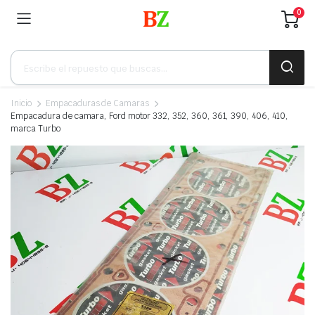
0
Búsqueda
de
productos
Inicio
Empacaduras de Camaras
Empacadura de camara, Ford motor 332, 352, 360, 361, 390, 406, 410,
marca Turbo