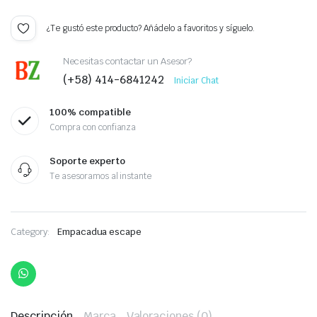
¿Te gustó este producto? Añádelo a favoritos y síguelo.
Necesitas contactar un Asesor?
(+58) 414-6841242
Iniciar Chat
100% compatible
Compra con confianza
Soporte experto
Te asesoramos al instante
Category:
Empacadua escape
Descripción
Marca
Valoraciones (0)