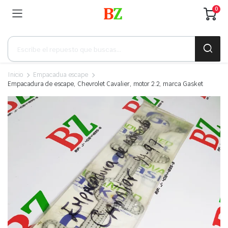
0
Búsqueda
de
productos
Inicio
Empacadua escape
Empacadura de escape, Chevrolet Cavalier, motor 2.2, marca Gasket