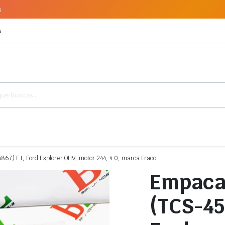
s
s
7) F.I, Ford Explorer OHV, motor 244, 4.0, marca Fraco
Empaca
(TCS-45