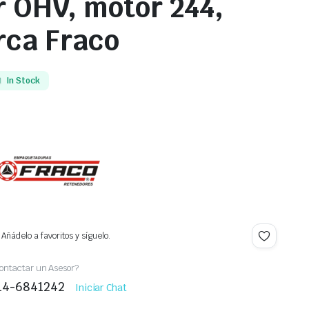
r OHV, motor 244,
rca Fraco
In Stock
Añádelo a favoritos y síguelo.
ontactar un Asesor?
414-6841242
Iniciar Chat