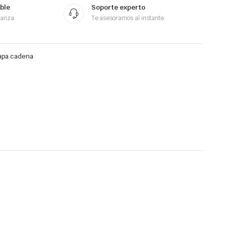
ble
Soporte experto
ianza
Te asesoramos al instante
apa cadena