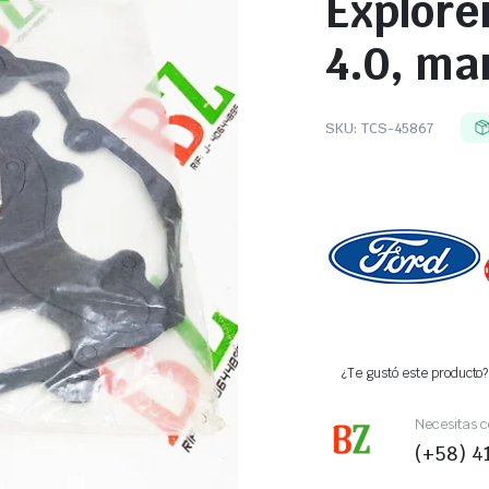
Explore
4.0, ma
SKU:
TCS-45867
¿Te gustó este producto? 
Necesitas c
(+58) 