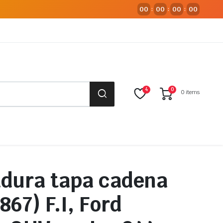
00
00
00
00
:
:
:
4
0
0 items
dura tapa cadena
867) F.I, Ford