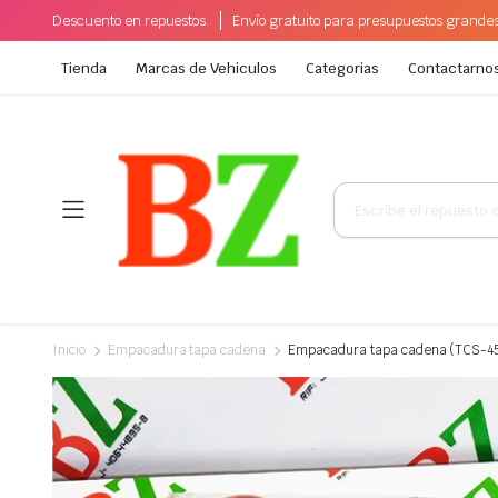
Descuento en repuestos.
Envío gratuito para presupuestos grande
Tienda
Marcas de Vehiculos
Categorias
Contactarno
Búsqueda
de
productos
Inicio
Empacadura tapa cadena
Empacadura tapa cadena (TCS-4586