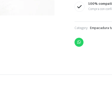
100% compati
Compra con conf
Category:
Empacadura t