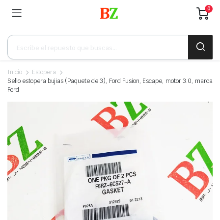
0
Búsqueda
de
productos
Inicio
Estopera
Sello estopera bujias (Paquete de 3), Ford Fusion, Escape, motor 3.0, marca
Ford