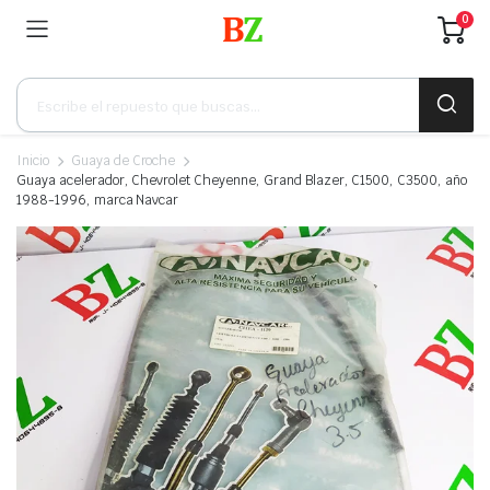
0
Búsqueda
de
productos
Inicio
Guaya de Croche
Guaya acelerador, Chevrolet Cheyenne, Grand Blazer, C1500, C3500, año
1988-1996, marca Navcar