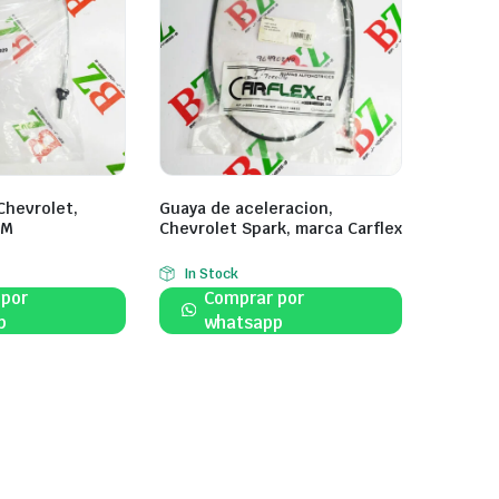
Chevrolet,
Guaya de aceleracion,
GM
Chevrolet Spark, marca Carflex
In Stock
 por
Comprar por
p
whatsapp