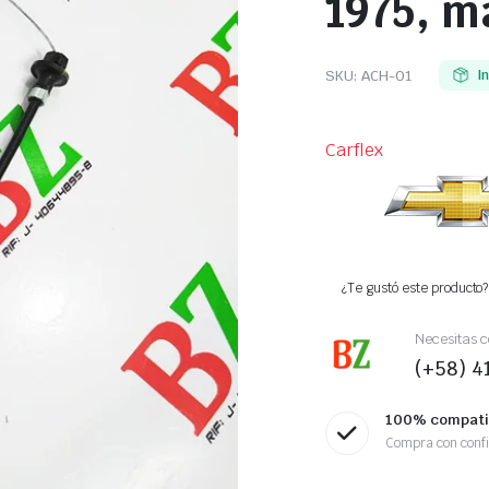
1975, m
SKU:
ACH-01
I
Carflex
¿Te gustó este producto? 
Necesitas c
(+58) 
100% compati
Compra con conf