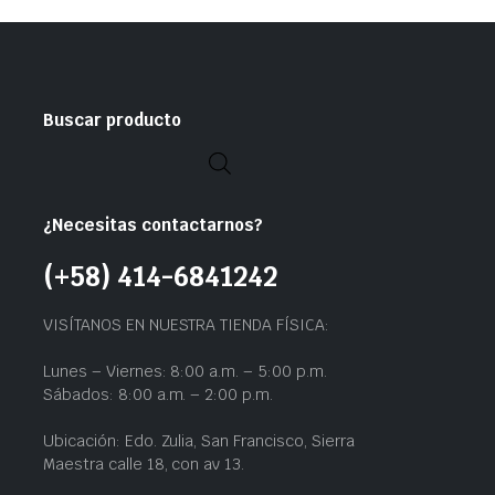
Buscar producto
¿Necesitas contactarnos?
(+58) 414-6841242
VISÍTANOS EN NUESTRA TIENDA FÍSICA:
Lunes – Viernes: 8:00 a.m. – 5:00 p.m.
Sábados: 8:00 a.m. – 2:00 p.m.
Ubicación: Edo. Zulia, San Francisco, Sierra
Maestra calle 18, con av 13.