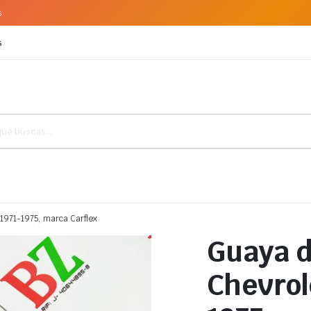
s
s
 1971-1975, marca Carflex
Guaya d
Chevrol