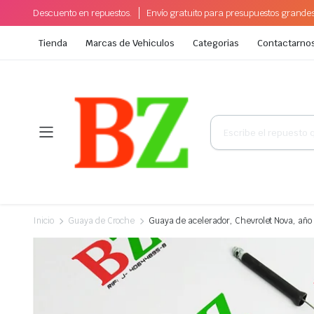
Descuento en repuestos.
Envío gratuito para presupuestos grande
Tienda
Marcas de Vehiculos
Categorias
Contactarno
Búsqueda
de
productos
Inicio
Guaya de Croche
Guaya de acelerador, Chevrolet Nova, año