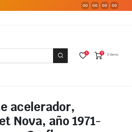
00
00
00
00
:
:
:
4
0
0 items
e acelerador,
et Nova, año 1971-