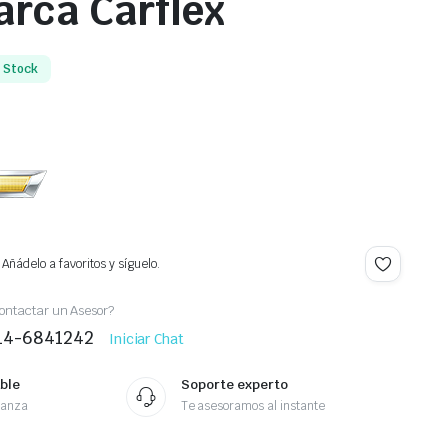
arca Carflex
n Stock
Añádelo a favoritos y síguelo.
ontactar un Asesor?
414-6841242
Iniciar Chat
ble
Soporte experto
ianza
Te asesoramos al instante