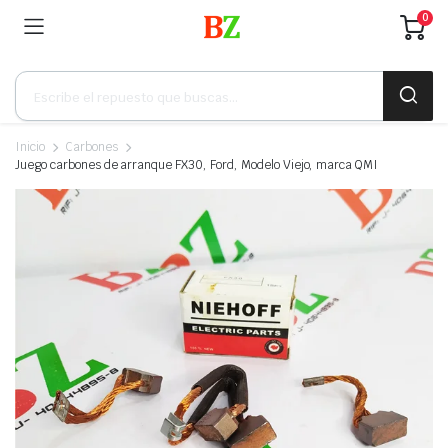
0
Búsqueda
de
productos
Inicio
Carbones
Juego carbones de arranque FX30, Ford, Modelo Viejo, marca QMI