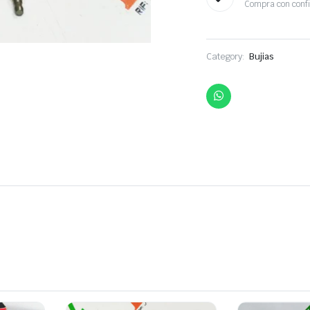
Compra con conf
Category:
Bujias