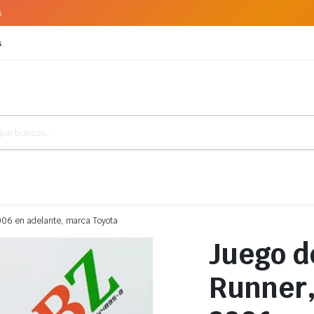
s
s
2006 en adelante, marca Toyota
Juego d
Runner,