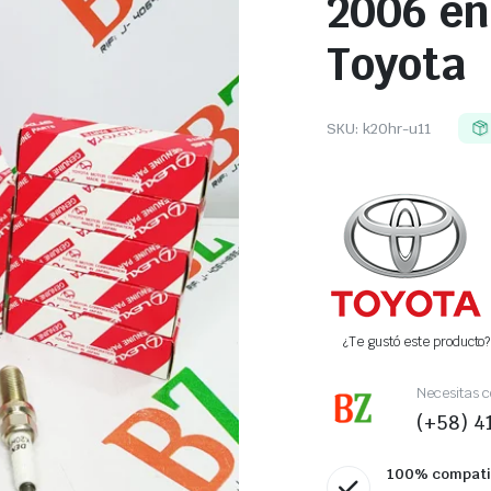
2006 en
Toyota
SKU:
k20hr-u11
¿Te gustó este producto? 
Necesitas c
(+58) 
100% compati