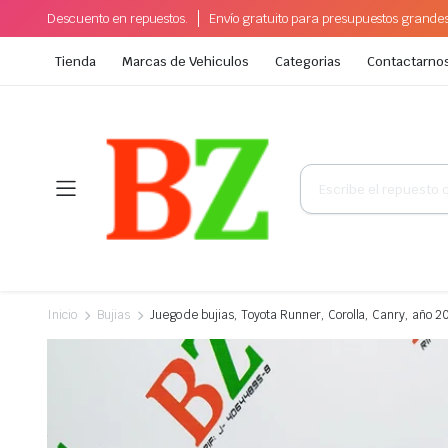
Descuento en repuestos.
Envío gratuito para presupuestos grande
Tienda
Marcas de Vehiculos
Categorias
Contactarno
Búsqueda
de
productos
Inicio
Bujias
Juego de bujias, Toyota Runner, Corolla, Canry, año 