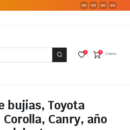
00
00
00
00
:
:
:
4
0
0 items
e bujias, Toyota
 Corolla, Canry, año