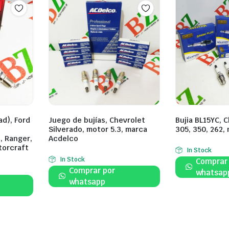
ad), Ford
Juego de bujías, Chevrolet
Bujia BL15YC, 
,
Silverado, motor 5.3, marca
305, 350, 262,
, Ranger,
Acdelco
torcraft
In Stock
In Stock
Comprar
Comprar por
whatsap
whatsapp