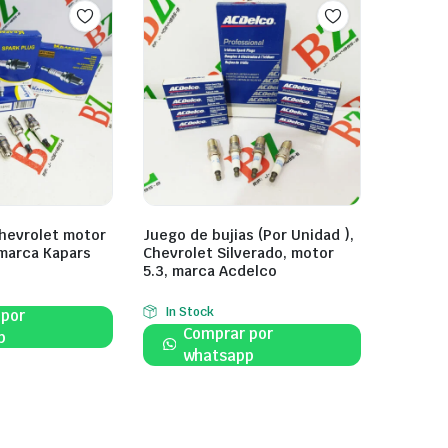
Chevrolet motor
Juego de bujias (Por Unidad ),
 marca Kapars
Chevrolet Silverado, motor
5.3, marca Acdelco
In Stock
 por
Comprar por
p
whatsapp