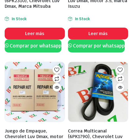
(6PK2310), Chevrolet Luv
Luv Dmax, motor 3.5, marca
Dmax, Marca Mitsuba
Isuzu
In Stock
In Stock
Leer más
Leer más
Comprar por whatsapp
Comprar por whatsapp
Juego de Empaque,
Correa Multicanal
Chevrolet Luv Dmax, motor
(6PK1790), Chevrolet Luv