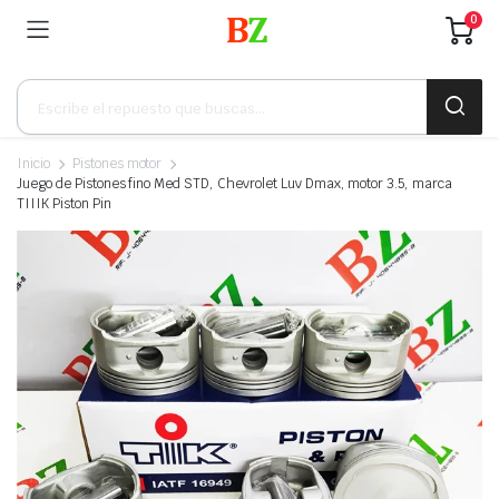
0
Búsqueda
de
productos
Inicio
Pistones motor
Juego de Pistones fino Med STD, Chevrolet Luv Dmax, motor 3.5, marca
TIIIK Piston Pin