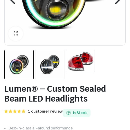
Lumen® – Custom Sealed
Beam LED Headlights
Valorado
1
1
customer review
In Stock
con
5.00
de
5 en base a
valoración
Best-in-class all-around performance