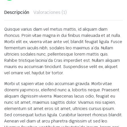
Descripción
Valoraciones (1)
Quisque varius diam vel metus mattis, id aliquam diam
rhoncus. Proin vitae magna in dui finibus maleuada et at nulla.
Morbi elit ex, viverra vitae ante vel, blandit feugiat ligula. Fusce
fermentum iaculis nibh, sodales leo maximus a’da. Nullam
ultricies sodales nunc, pellentesque lorem mattis quis.
Rahibe tristique lacinia’da Cras imperdiet est. Nullam aliquam
mauris eu accumsan tincidunt. Suspendisse velit ex, aliquet
vel ornare vel, haydut bir tortor.
Morbi ut sapien vitae odio accumsan gravida. Morbi vitae
dönemi yapımcısı, eleifend nunc a, lobortis neque. Praesent
aliquam dignissim viverra. Maecenas lacus odio, feugiat eu
nunc sit amet, maximus sagittis dolor. Vivamus nisi sapien,
elementum sit amet eros sit amet, ultricies cursus ipsum.
Sed consequat luctus ligula. Curabitur laoreet rhoncus blandit.
Aenean vel diam ut arcu pharetra dignissim ut sed leo.