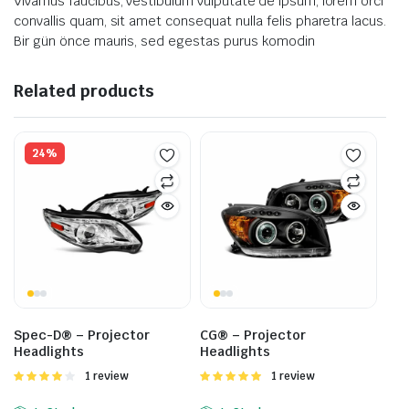
Vivamus faucibus, vestibulum vulputate’de ipsum, lorem orci
convallis quam, sit amet consequat nulla felis pharetra lacus.
Bir gün önce mauris, sed egestas purus komodin
Related products
24%
Spec-D® – Projector
CG® – Projector
Headlights
Headlights
Valorado
1 review
Valorado
1 review
con
4.00
con
5.00
de
de 5
5