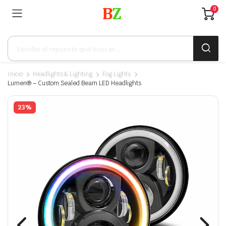
0
Búsqueda
de
productos
Inicio
Headlights & Lighting
Fog Lights
Lumen® – Custom Sealed Beam LED Headlights
23%