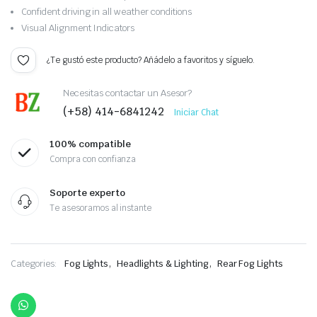
de un
Confident driving in all weather conditions
cliente
Visual Alignment Indicators
¿Te gustó este producto? Añádelo a favoritos y síguelo.
Necesitas contactar un Asesor?
(+58) 414-6841242
Iniciar Chat
100% compatible
Compra con confianza
Soporte experto
Te asesoramos al instante
,
,
Categories:
Fog Lights
Headlights & Lighting
Rear Fog Lights