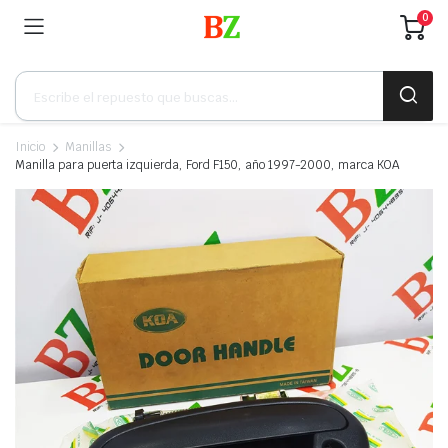
0
Búsqueda
de
productos
Inicio
Manillas
Manilla para puerta izquierda, Ford F150, año 1997-2000, marca KOA