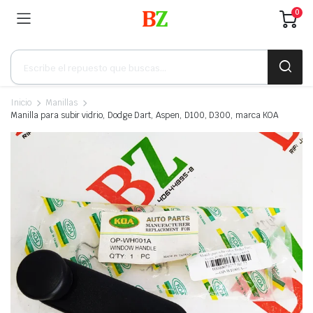
0
Búsqueda
de
productos
Inicio
Manillas
Manilla para subir vidrio, Dodge Dart, Aspen, D100, D300, marca KOA