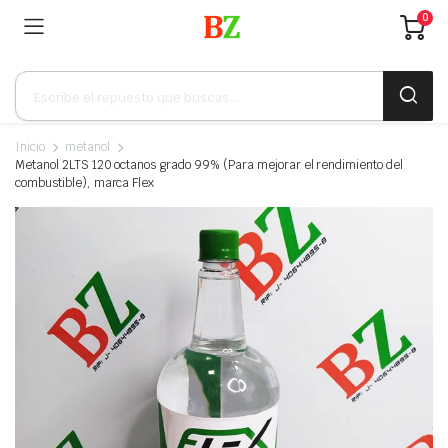
0
Búsqueda
de
productos
Inicio
metanol
Metanol 2LTS 120 octanos grado 99% (Para mejorar el rendimiento del
combustible), marca Flex