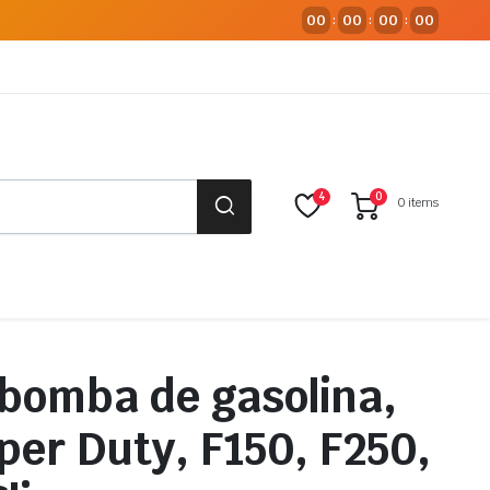
00
00
00
00
:
:
:
4
0
0 items
bomba de gasolina,
per Duty, F150, F250,