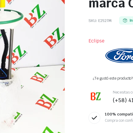
marca C
SKU:
E2527M
I
Eclipse
¿Te gustó este producto? 
Necesitas c
(+58) 
100% compati
Compra con conf