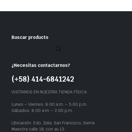
Buscar producto
¿Necesitas contactarnos?
(+58) 414-6841242
VISÍTANOS EN NUESTRA TIENDA FÍSICA:
Lunes – Viernes: 8:00 a.m. – 5:00 p.m.
Sábados: 8:00 a.m. – 2:00 p.m.
Ubicación: Edo. Zulia, San Francisco, Sierra
Maestra calle 18, con av 13.