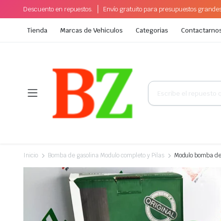
Descuento en repuestos.
Envío gratuito para presupuestos grande
Tienda
Marcas de Vehiculos
Categorias
Contactarno
Búsqueda
de
productos
Inicio
Bomba de gasolina Modulo completo y Pilas
Modulo bomba de 