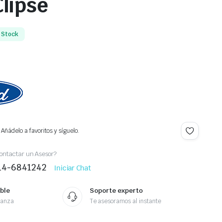
lipse
n Stock
Añádelo a favoritos y síguelo.
ontactar un Asesor?
414-6841242
Iniciar Chat
ble
Soporte experto
ianza
Te asesoramos al instante