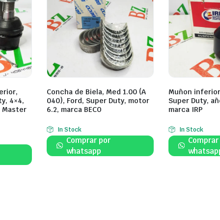
rior,
Concha de Biela, Med 1.00 (A
Muñon inferior,
ty, 4×4,
040), Ford, Super Duty, motor
Super Duty, añ
a Master
6.2, marca BECO
marca IRP
In Stock
In Stock
Comprar por
Comprar
whatsapp
whatsap