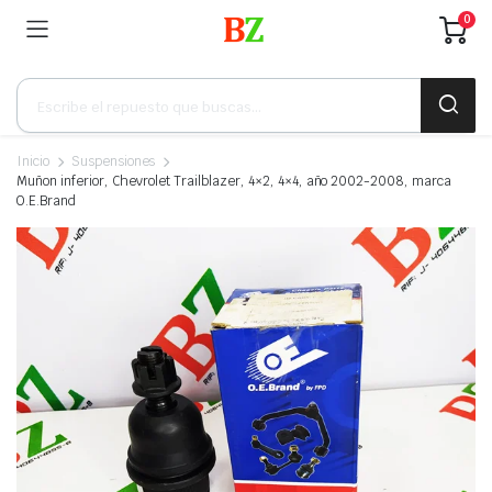
0
Búsqueda
de
productos
Inicio
Suspensiones
Muñon inferior, Chevrolet Trailblazer, 4×2, 4×4, año 2002-2008, marca
O.E.Brand