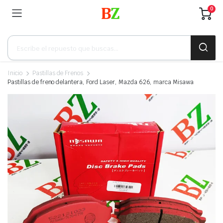
0
Búsqueda
de
productos
Inicio
Pastillas de Frenos
Pastillas de freno delantera, Ford Laser, Mazda 626, marca Misawa