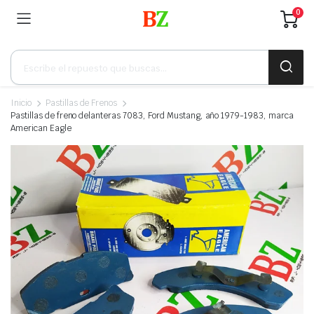
0
Búsqueda
de
productos
Inicio
Pastillas de Frenos
Pastillas de freno delanteras 7083, Ford Mustang, año 1979-1983, marca
American Eagle