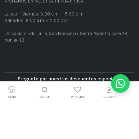
VISÍTANOS EN NUESTRA TIENDA FÍSICA:
Lunes – Viernes: 8:00 a.m. – 5:00 p.m.
Sábados: 8:00 a.m. – 2:00 p.m.
Ubicación: Edo. Zulia, San Francisco, Sierra Maestra calle 18,
con av 13.
Pregunte por nuestros descuentos especiales
Entrega gratuita cerca de la zona
STORE
SEARCH
WISHLIST
ACCOUNT
GRUPO BZ CARS