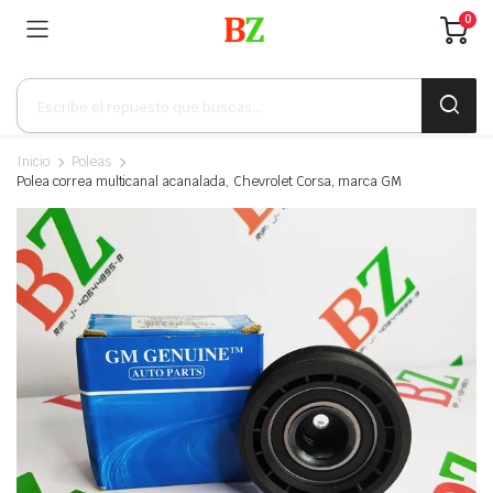
0
Búsqueda
de
productos
Inicio
Poleas
Polea correa multicanal acanalada, Chevrolet Corsa, marca GM