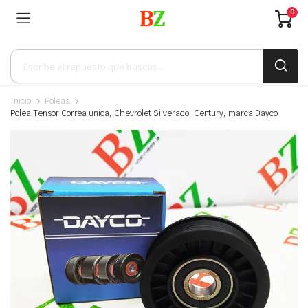
0
Búsqueda
de
productos
Inicio
Poleas
Polea Tensor Correa unica, Chevrolet Silverado, Century, marca Dayco