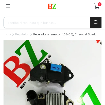
0
Búsqueda
de
productos
Inicio
Regulador
Regulador alternador (10E-05), Chevrolet Spark