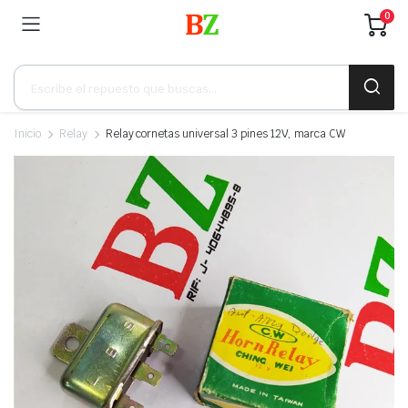
0
Búsqueda
de
productos
Inicio
Relay
Relay cornetas universal 3 pines 12V, marca CW