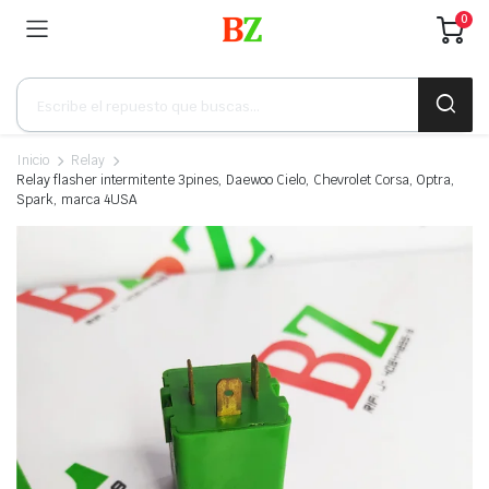
0
Búsqueda
de
productos
Inicio
Relay
Relay flasher intermitente 3pines, Daewoo Cielo, Chevrolet Corsa, Optra,
Spark, marca 4USA