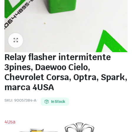
Relay flasher intermitente
3pines, Daewoo Cielo,
Chevrolet Corsa, Optra, Spark,
marca 4USA
SKU:
90057384-A
In Stock
4Usa