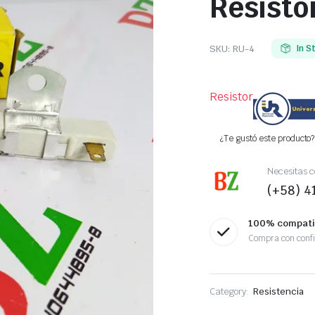
Resisto
SKU:
RU-4
In S
Resistor
¿Te gustó este producto? 
Necesitas c
(+58) 
100% compati
Compra con conf
Category:
Resistencia