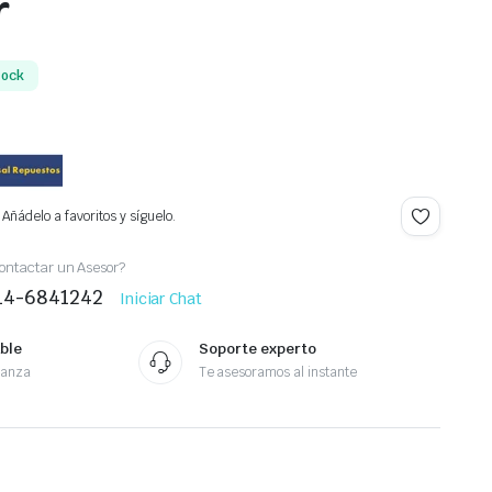
r
tock
Añádelo a favoritos y síguelo.
ontactar un Asesor?
414-6841242
Iniciar Chat
ble
Soporte experto
ianza
Te asesoramos al instante