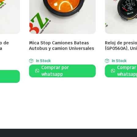
o de
Mica Stop Camiones Bateas
Reloj de presi
a
Autobus y camion Universales
(GP0560A), Uni
In Stock
In Stock
Comprar por
Comprar
whatsapp
whatsap