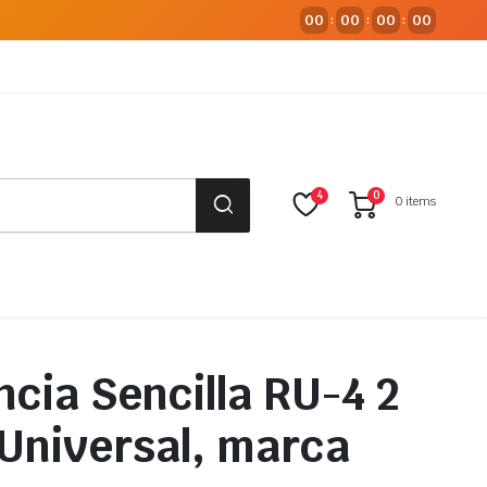
00
00
00
00
:
:
:
4
0
0 items
ncia Sencilla RU-4 2
 Universal, marca