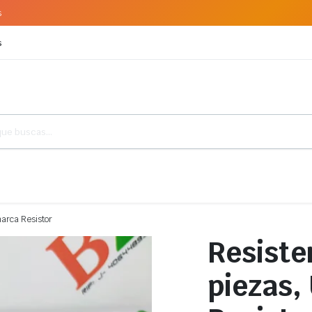
s
s
marca Resistor
Resiste
piezas,