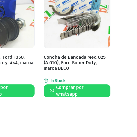
, Ford F350,
Concha de Bancada Med 025
Duty, 4×4, marca
(A 010), Ford Super Duty,
marca BECO
In Stock
 por
Comprar por
p
whatsapp