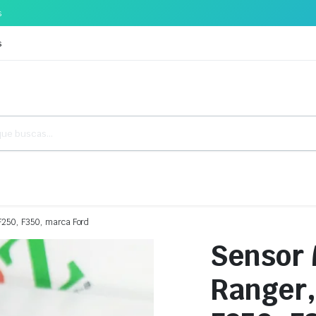
s
s
F250, F350, marca Ford
Sensor 
Ranger,