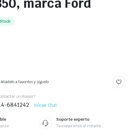
350, marca Ford
 Stock
Añádelo a favoritos y síguelo.
ontactar un Asesor?
414-6841242
Iniciar Chat
ble
Soporte experto
ianza
Te asesoramos al instante