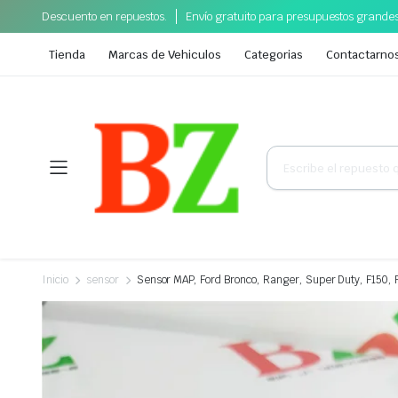
Descuento en repuestos.
Envío gratuito para presupuestos grande
Tienda
Marcas de Vehiculos
Categorias
Contactarno
Búsqueda
de
productos
Inicio
sensor
Sensor MAP, Ford Bronco, Ranger, Super Duty, F150, 