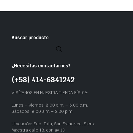
Buscar producto
¿Necesitas contactarnos?
(+58) 414-6841242
VISÍTANOS EN NUESTRA TIENDA FÍSICA:
Lunes – Viernes: 8:00 a.m. – 5:00 p.m.
Sábados: 8:00 a.m. – 2:00 p.m.
Ubicación: Edo. Zulia, San Francisco, Sierra
Maestra calle 18, con av 13.