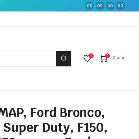
00
00
00
00
:
:
:
4
0
0 items
MAP, Ford Bronco,
 Super Duty, F150,