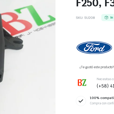
F250, F
SKU:
SU208
In
¿Te gustó este producto? 
Necesitas c
(+58) 
100% compati
Compra con conf