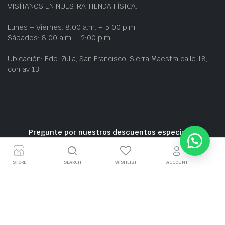
VISÍTANOS EN NUESTRA TIENDA FÍSICA:
Lunes – Viernes: 8:00 a.m. – 5:00 p.m.
Sábados: 8:00 a.m. – 2:00 p.m.
Ubicación: Edo. Zulia, San Francisco, Sierra Maestra calle 18,
con av 13.
Pregunte por nuestros descuentos especiales
Entrega gratuita cerca de la zona
STORE
SEARCH
WISHLIST
ACCOUNT
GRUPO BZ CARS