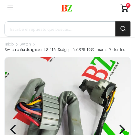
0
Búsqueda
de
productos
Inicio
Switch
Switch caña de ignicion LS-116, Dodge, año 1975-1979, marca Porter Ind