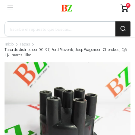
0
Búsqueda
de
productos
Inicio
Tapas
Tapa de distribuidor DC-97, Ford Maverik, Jeep Wagoneer, Cherokee, Cj5,
Cj7, marca Filko