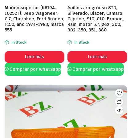
Muñon superior (K8194-
Anillos aro grueso STD,
10252T), Jeep Wagoneer,
Silverado, Blazer, Camaro,
Cj7, Cherokee, Ford Bronco,
Caprice, S10, C10, Bronco,
F150, año 1974-1983, marca
Ram, motor 5.7, 262, 300,
555
302, 350, 351, 360
In Stock
In Stock
Leer más
Leer más
Comprar por whatsapp
Comprar por whatsapp