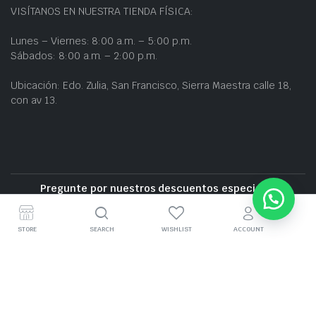
VISÍTANOS EN NUESTRA TIENDA FÍSICA:
Lunes – Viernes: 8:00 a.m. – 5:00 p.m.
Sábados: 8:00 a.m. – 2:00 p.m.
Ubicación: Edo. Zulia, San Francisco, Sierra Maestra calle 18,
con av 13.
Pregunte por nuestros descuentos especiales
Entrega gratuita cerca de la zona
STORE
SEARCH
WISHLIST
ACCOUNT
GRUPO BZ CARS