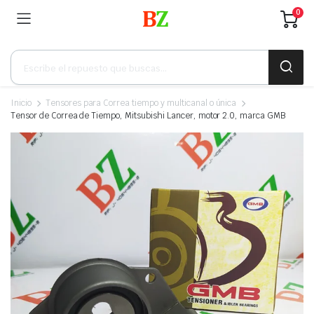
0
Búsqueda
de
productos
Inicio
Tensores para Correa tiempo y multicanal o única
Tensor de Correa de Tiempo, Mitsubishi Lancer, motor 2.0, marca GMB