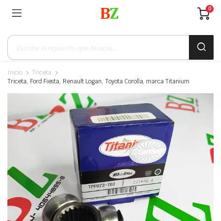
0
Búsqueda
de
productos
Inicio
Triceta
Triceta, Ford Fiesta, Renault Logan, Toyota Corolla, marca Titanium