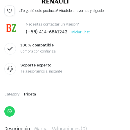
¿Te gustó este producto? Añádelo a favoritos y síguelo.
Necesitas contactar un Asesor?
(+58) 414-6841242
Iniciar Chat
100% compatible
Compra con confianza
Soporte experto
Te asesoramos al instante
Category:
Triceta
Descripción
Marca
Valoraciones (0)