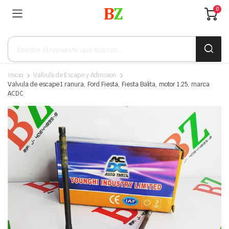
0
Búsqueda
de
productos
Inicio
Valvula de Escape y Admision
Valvula de escape 1 ranura, Ford Fiesta, Fiesta Balita, motor 1.25, marca
ACDC