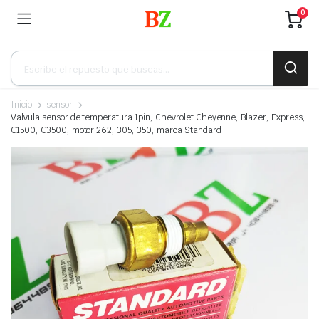
0
Búsqueda
de
productos
Inicio
sensor
Valvula sensor de temperatura 1pin, Chevrolet Cheyenne, Blazer, Express,
C1500, C3500, motor 262, 305, 350, marca Standard