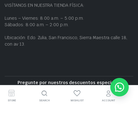
VISÍTANOS EN NUESTRA TIENDA FÍSICA:
Lunes – Viernes: 8:00 a.m. – 5:00 p.m.
Sábados: 8:00 a.m. – 2:00 p.m.
Ubicación: Edo. Zulia, San Francisco, Sierra Maestra calle 18,
con av 13.
Pregunte por nuestros descuentos especiales
Entrega gratuita cerca de la zona
STORE
SEARCH
WISHLIST
ACCOUNT
GRUPO BZ CARS