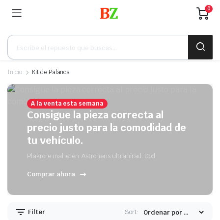
0
Búsqueda
de
productos
Inicio
Kit de Palanca
A la venta esta semana
Consigue la pieza correcta al
precio justo para la comodidad de
tu vehículo.
Plakrore maheten. Astronens ultranirad. Dod.
Comprar ahora
Filter
Sort: