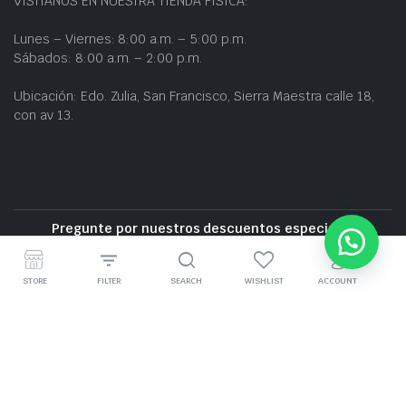
VISÍTANOS EN NUESTRA TIENDA FÍSICA:
Lunes – Viernes: 8:00 a.m. – 5:00 p.m.
Sábados: 8:00 a.m. – 2:00 p.m.
Ubicación: Edo. Zulia, San Francisco, Sierra Maestra calle 18,
con av 13.
Pregunte por nuestros descuentos especiales
Entrega gratuita cerca de la zona
STORE
FILTER
SEARCH
WISHLIST
ACCOUNT
GRUPO BZ CARS