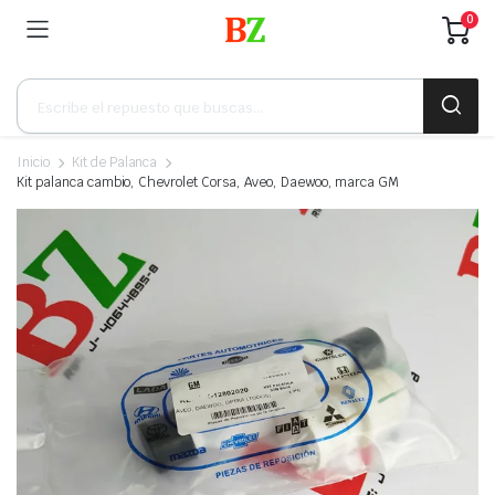
0
Búsqueda
de
productos
Inicio
Kit de Palanca
Kit palanca cambio, Chevrolet Corsa, Aveo, Daewoo, marca GM