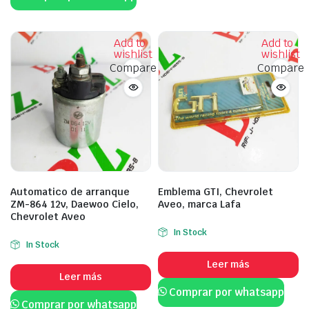
Add to
Add to
wishlist
wishlist
Compare
Compare
Automatico de arranque
Emblema GTI, Chevrolet
ZM-864 12v, Daewoo Cielo,
Aveo, marca Lafa
Chevrolet Aveo
In Stock
In Stock
Leer más
Leer más
Comprar por whatsapp
Comprar por whatsapp