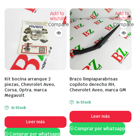
Add to
Add to
wishlist
wishlist
Compare
Compare
Kit bocina arranque 2
Brazo limpiaparabrisas
piezas, Chevrolet Aveo,
copiloto derecho RH,
Corsa, Optra, marca
Chevrolet Aveo, marca GM
Megavolt
In Stock
In Stock
Leer más
Leer más
Comprar por whatsapp
Comprar por whatsapp