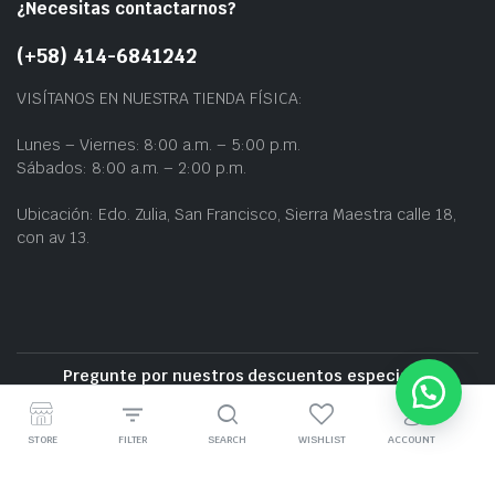
¿Necesitas contactarnos?
(+58) 414-6841242
VISÍTANOS EN NUESTRA TIENDA FÍSICA:
Lunes – Viernes: 8:00 a.m. – 5:00 p.m.
Sábados: 8:00 a.m. – 2:00 p.m.
Ubicación: Edo. Zulia, San Francisco, Sierra Maestra calle 18,
con av 13.
Pregunte por nuestros descuentos especiales
Entrega gratuita cerca de la zona
STORE
FILTER
SEARCH
WISHLIST
ACCOUNT