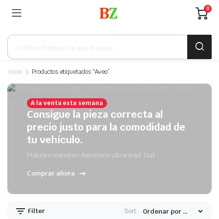
0
Búsqueda
de
productos
Inicio
Productos etiquetados “Aveo”
A la venta esta semana
Consigue la pieza correcta al
precio justo para la comodidad de
tu vehículo.
Plakrore maheten. Astronens ultranirad. Dod.
Comprar ahora
Filter
Sort: