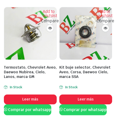
Add to
Add to
wishlist
wishlist
Compare
Compare
Termostato, Chevrolet Aveo,
Kit buje selector, Chevrolet
Daewoo Nubirea, Cielo,
Aveo, Corsa, Daewoo Cielo,
Lanos, marca GM
marca SSA
In Stock
In Stock
Leer más
Leer más
Comprar por whatsapp
Comprar por whatsapp