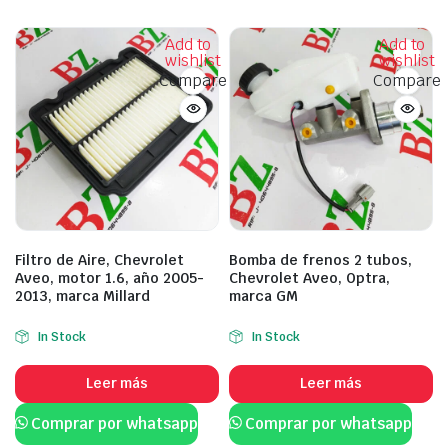
Add to
Add to
wishlist
wishlist
Compare
Compare
Filtro de Aire, Chevrolet
Bomba de frenos 2 tubos,
Aveo, motor 1.6, año 2005-
Chevrolet Aveo, Optra,
2013, marca Millard
marca GM
In Stock
In Stock
Leer más
Leer más
Comprar por whatsapp
Comprar por whatsapp