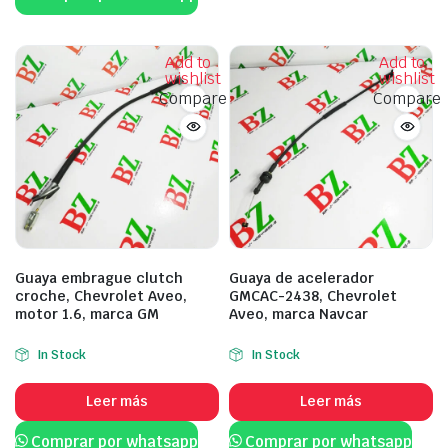
Add to
Add to
wishlist
wishlist
Compare
Compare
Guaya embrague clutch
Guaya de acelerador
croche, Chevrolet Aveo,
GMCAC-2438, Chevrolet
motor 1.6, marca GM
Aveo, marca Navcar
In Stock
In Stock
Leer más
Leer más
Comprar por whatsapp
Comprar por whatsapp