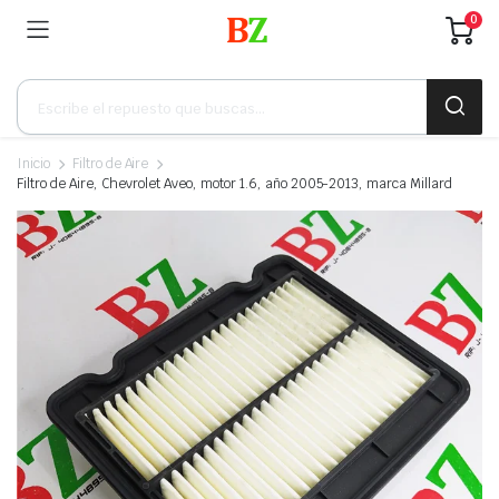
0
Búsqueda
de
productos
Inicio
Filtro de Aire
Filtro de Aire, Chevrolet Aveo, motor 1.6, año 2005-2013, marca Millard