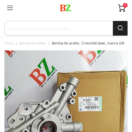
0
Búsqueda
de
productos
Inicio
Bomba de Aceite
Bomba de aceite, Chevrolet Aveo, marca GM