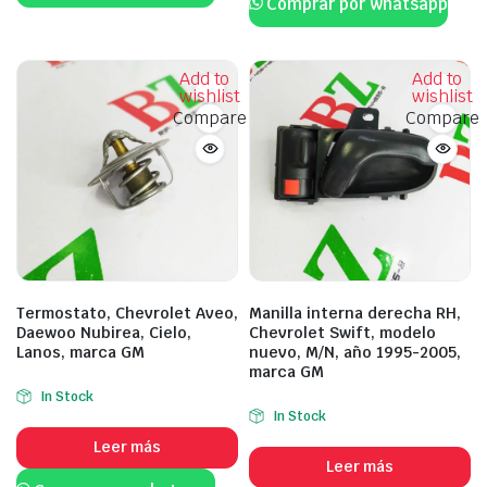
Comprar por whatsapp
Add to
Add to
wishlist
wishlist
Compare
Compare
Termostato, Chevrolet Aveo,
Manilla interna derecha RH,
Daewoo Nubirea, Cielo,
Chevrolet Swift, modelo
Lanos, marca GM
nuevo, M/N, año 1995-2005,
marca GM
In Stock
In Stock
Leer más
Leer más