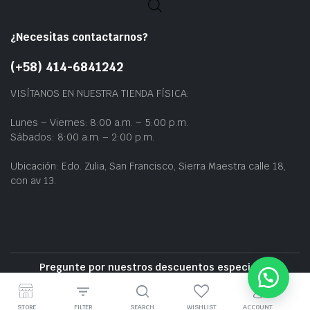
¿Necesitas contactarnos?
(+58) 414-6841242
VISÍTANOS EN NUESTRA TIENDA FÍSICA:
Lunes – Viernes: 8:00 a.m. – 5:00 p.m.
Sábados: 8:00 a.m. – 2:00 p.m.
Ubicación: Edo. Zulia, San Francisco, Sierra Maestra calle 18,
con av 13.
Pregunte por nuestros descuentos especiales
Entrega gratuita cerca de la zona
STORE
FILTER
SEARCH
WISHLIST
ACCOUNT