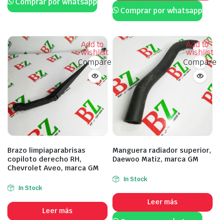
Comprar por whatsapp
Comprar por whatsapp
Add to
Add to
wishlist
wishlist
Compare
Compare
Brazo limpiaparabrisas
Manguera radiador superior,
copiloto derecho RH,
Daewoo Matiz, marca GM
Chevrolet Aveo, marca GM
In Stock
In Stock
Leer más
Leer más