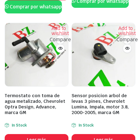
Comprar por whatsapp
Comprar por whatsapp
Add to
Add to
wishlist
wishlist
Compare
Compare
Termostato con toma de
Sensor posicion arbol de
agua metalizado, Chevrolet
levas 3 pines, Chevrolet
Optra Design, Advance,
Lumina, Impala, motor 3.8,
marca GM
2000-2005, marca GM
In Stock
In Stock
Leer más
Leer más