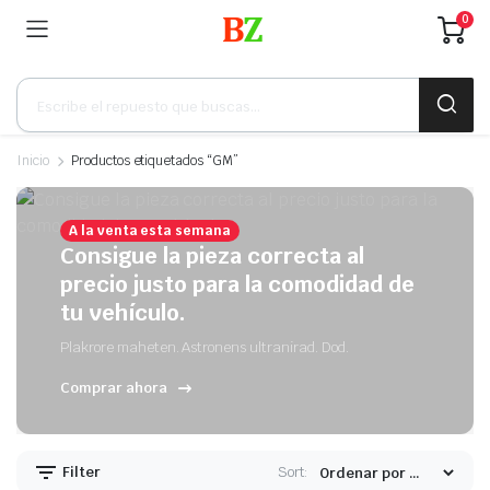
0
Búsqueda
de
productos
Inicio
Productos etiquetados “GM”
A la venta esta semana
Consigue la pieza correcta al
precio justo para la comodidad de
tu vehículo.
Plakrore maheten. Astronens ultranirad. Dod.
Comprar ahora
Filter
Sort: