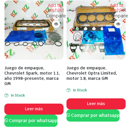
Add to
Add to
wishlist
wishlist
Compare
Compare
Juego de empaque,
Juego de empaque,
Chevrolet Spark, motor 1.1,
Chevrolet Optra Limited,
año 1998-presente, marca
motor 1.8, marca GM
GM
In Stock
In Stock
Leer más
Leer más
Comprar por whatsapp
Comprar por whatsapp