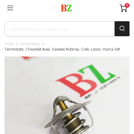
0
Búsqueda
de
productos
Inicio
Termostatos
Termostato, Chevrolet Aveo, Daewoo Nubirea, Cielo, Lanos, marca GM