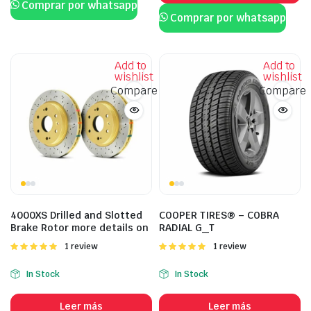
Comprar por whatsapp
Comprar por whatsapp
Add to
Add to
wishlist
wishlist
Compare
Compare
4000XS Drilled and Slotted
COOPER TIRES® – COBRA
Brake Rotor more details on
RADIAL G_T
Valorado
1 review
Valorado
1 review
con
5.00
de
con
5.00
de
5
5
In Stock
In Stock
Leer más
Leer más