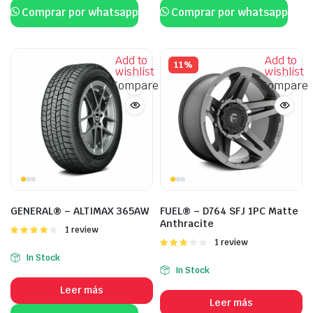
Comprar por whatsapp
Comprar por whatsapp
Add to
Add to
11%
wishlist
wishlist
Compare
Compare
GENERAL® – ALTIMAX 365AW
FUEL® – D764 SFJ 1PC Matte
Anthracite
Valorado
1 review
con
4.00
Valorado
1 review
de 5
con
In Stock
3.00
In Stock
de 5
Leer más
Leer más