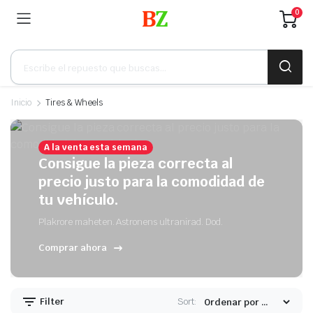
0
Búsqueda
de
productos
Inicio
Tires & Wheels
A la venta esta semana
Consigue la pieza correcta al
precio justo para la comodidad de
tu vehículo.
Plakrore maheten. Astronens ultranirad. Dod.
Comprar ahora
Filter
Sort: