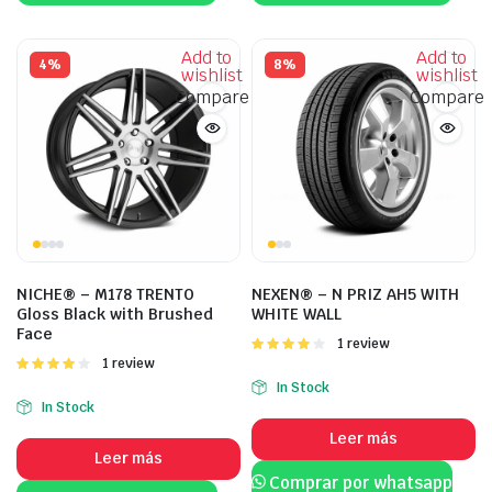
Add to
Add to
4%
8%
wishlist
wishlist
Compare
Compare
NICHE® – M178 TRENTO
NEXEN® – N PRIZ AH5 WITH
Gloss Black with Brushed
WHITE WALL
Face
Valorado
1 review
con
4.00
Valorado
1 review
de 5
con
4.00
In Stock
de 5
In Stock
Leer más
Leer más
Comprar por whatsapp