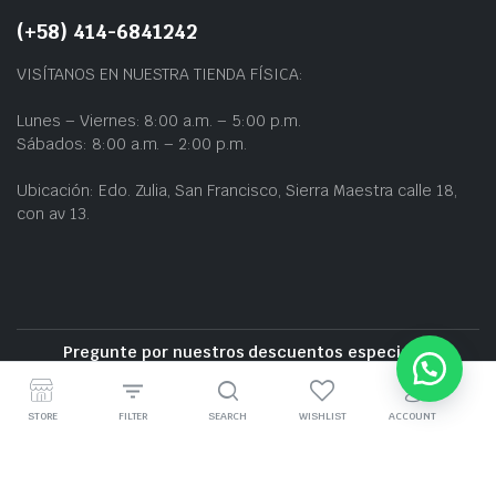
(+58) 414-6841242
VISÍTANOS EN NUESTRA TIENDA FÍSICA:
Lunes – Viernes: 8:00 a.m. – 5:00 p.m.
Sábados: 8:00 a.m. – 2:00 p.m.
Ubicación: Edo. Zulia, San Francisco, Sierra Maestra calle 18,
con av 13.
Pregunte por nuestros descuentos especiales
Entrega gratuita cerca de la zona
STORE
FILTER
SEARCH
WISHLIST
ACCOUNT
GRUPO BZ CARS