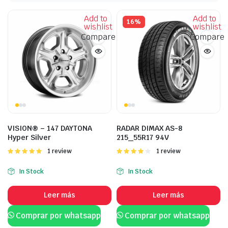
Add to
Add to
16%
wishlist
wishlist
Compare
Compare
VISION® – 147 DAYTONA
RADAR DIMAX AS-8
Hyper Silver
215_55R17 94V
Valorado
1 review
Valorado
1 review
con
5.00
de
con
4.00
5
de 5
In Stock
In Stock
Leer más
Leer más
Comprar por whatsapp
Comprar por whatsapp