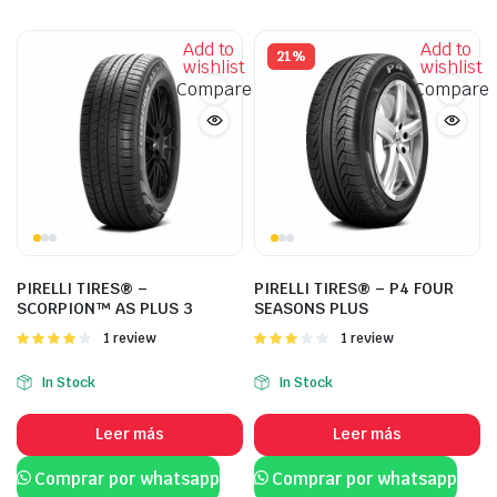
Add to
Add to
21%
wishlist
wishlist
Compare
Compare
PIRELLI TIRES® –
PIRELLI TIRES® – P4 FOUR
SCORPION™ AS PLUS 3
SEASONS PLUS
Valorado
1 review
Valorado
1 review
con
4.00
con
de 5
3.00
In Stock
In Stock
de 5
Leer más
Leer más
Comprar por whatsapp
Comprar por whatsapp