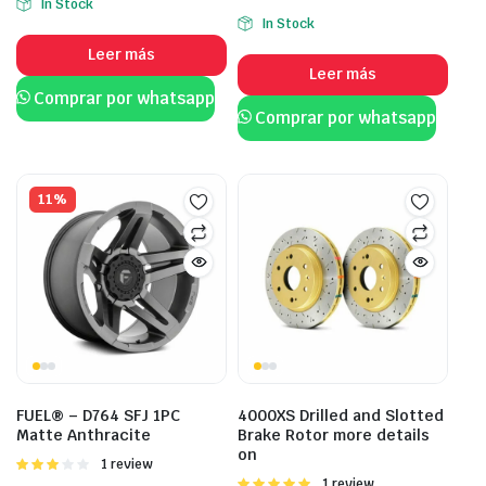
In Stock
de 5
de 5
In Stock
Leer más
Leer más
Comprar por whatsapp
Comprar por whatsapp
11%
FUEL® – D764 SFJ 1PC
4000XS Drilled and Slotted
Matte Anthracite
Brake Rotor more details
on
Valorado
1 review
con
Valorado
1 review