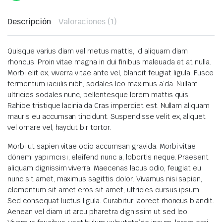
Descripción
Valoraciones (1)
Quisque varius diam vel metus mattis, id aliquam diam
rhoncus. Proin vitae magna in dui finibus maleuada et at nulla.
Morbi elit ex, viverra vitae ante vel, blandit feugiat ligula. Fusce
fermentum iaculis nibh, sodales leo maximus a’da. Nullam
ultricies sodales nunc, pellentesque lorem mattis quis.
Rahibe tristique lacinia’da Cras imperdiet est. Nullam aliquam
mauris eu accumsan tincidunt. Suspendisse velit ex, aliquet
vel ornare vel, haydut bir tortor.
Morbi ut sapien vitae odio accumsan gravida. Morbi vitae
dönemi yapımcısı, eleifend nunc a, lobortis neque. Praesent
aliquam dignissim viverra. Maecenas lacus odio, feugiat eu
nunc sit amet, maximus sagittis dolor. Vivamus nisi sapien,
elementum sit amet eros sit amet, ultricies cursus ipsum.
Sed consequat luctus ligula. Curabitur laoreet rhoncus blandit.
Aenean vel diam ut arcu pharetra dignissim ut sed leo.