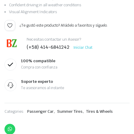
valoración
Confident driving in all weather conditions
de un
cliente
Visual Alignment Indicators
¿Te gustó este producto? Añádelo a favoritos y síguelo.
Necesitas contactar un Asesor?
(+58) 414-6841242
Iniciar Chat
100% compatible
Compra con confianza
Soporte experto
Te asesoramos al instante
,
,
Categories:
Passenger Car
Summer Tires
Tires & Wheels