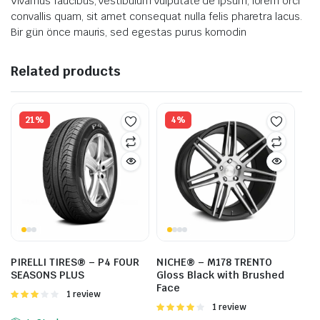
Vivamus faucibus, vestibulum vulputate’de ipsum, lorem orci
convallis quam, sit amet consequat nulla felis pharetra lacus.
Bir gün önce mauris, sed egestas purus komodin
Related products
21%
4%
PIRELLI TIRES® – P4 FOUR
NICHE® – M178 TRENTO
SEASONS PLUS
Gloss Black with Brushed
Face
Valorado
1 review
con
Valorado
1 review
3.00
con
4.00