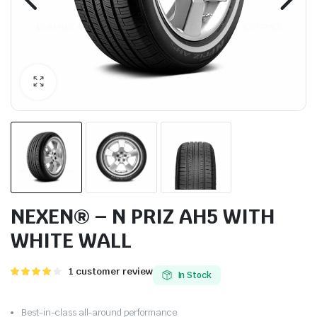
NEXEN® – N PRIZ AH5 WITH
WHITE WALL
Valorado
1
1
customer review
In Stock
con
4.00
de 5 en
base a
Best-in-class all-around performance