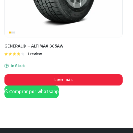
GENERAL® – ALTIMAX 365AW
Valorado
1 review
con
4.00
de 5
In Stock
Leer más
Comprar por whatsapp