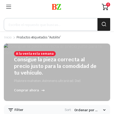
0
Búsqueda
de
productos
Inicio
Productos etiquetados “Autolite”
A la venta esta semana
Consigue la pieza correcta al
precio justo para la comodidad de
tu vehículo.
Plakrore maheten. Astronens ultranirad. Dod.
Comprar ahora
Filter
Sort: