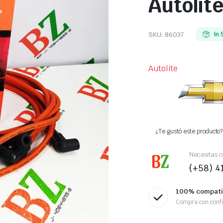
Autolit
SKU:
86037
In 
Autolite
¿Te gustó este producto? 
Necesitas c
(+58) 
100% compati
Compra con conf