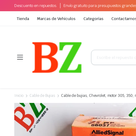
Descuento en repuestos.
Envío gratuito para presupuestos grande
Tienda
Marcas de Vehiculos
Categorias
Contactarno
Búsqueda
de
productos
Inicio
Cable de Bujias
Cable de bujias, Chevrolet, motor 305, 350, 