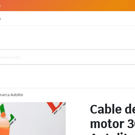
s
s
marca Autolite
Cable d
motor 3