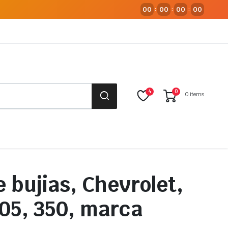
00
00
00
00
:
:
:
4
0
0 items
e bujias, Chevrolet,
05, 350, marca