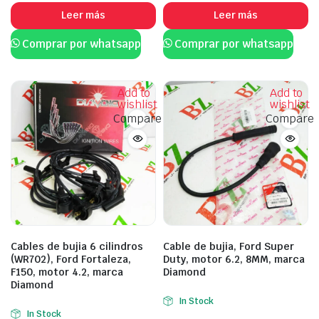
Leer más
Leer más
Comprar por whatsapp
Comprar por whatsapp
Add to
Add to
wishlist
wishlist
Compare
Compare
Cables de bujia 6 cilindros
Cable de bujia, Ford Super
(WR702), Ford Fortaleza,
Duty, motor 6.2, 8MM, marca
F150, motor 4.2, marca
Diamond
Diamond
In Stock
In Stock