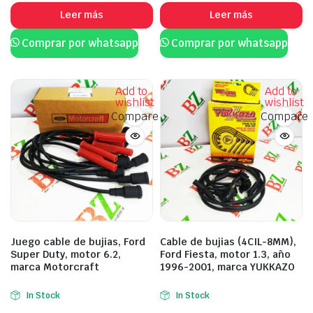
Leer más
Leer más
Comprar por whatsapp
Comprar por whatsapp
Add to
Add to
wishlist
wishlist
Compare
Compare
Juego cable de bujias, Ford
Cable de bujias (4CIL-8MM),
Super Duty, motor 6.2,
Ford Fiesta, motor 1.3, año
marca Motorcraft
1996-2001, marca YUKKAZO
In Stock
In Stock