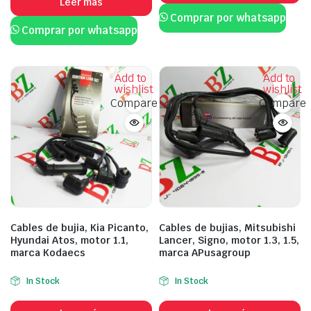
Leer más
Comprar por whatsapp
Comprar por whatsapp
Add to
Add to
wishlist
wishlist
Compare
Compare
Cables de bujia, Kia Picanto,
Cables de bujias, Mitsubishi
Hyundai Atos, motor 1.1,
Lancer, Signo, motor 1.3, 1.5,
marca Kodaecs
marca APusagroup
In Stock
In Stock