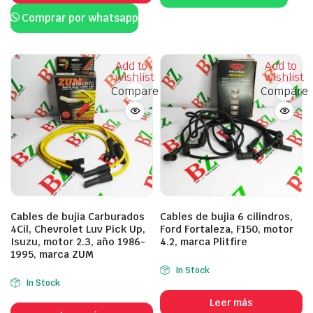
Comprar por whatsapp
Add to
Add to
wishlist
wishlist
Compare
Compare
Cables de bujia Carburados
Cables de bujia 6 cilindros,
4Cil, Chevrolet Luv Pick Up,
Ford Fortaleza, F150, motor
Isuzu, motor 2.3, año 1986-
4.2, marca Plitfire
1995, marca ZUM
In Stock
In Stock
Leer más