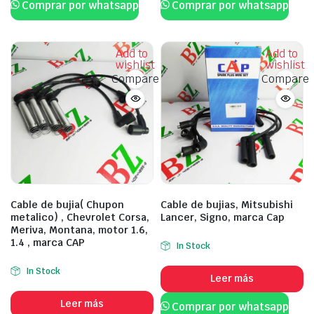
Comprar por whatsapp
Comprar por whatsapp
Add to
Add to
wishlist
wishlist
Compare
Compare
Cable de bujia( Chupon
Cable de bujias, Mitsubishi
metalico) , Chevrolet Corsa,
Lancer, Signo, marca Cap
Meriva, Montana, motor 1.6,
1.4 , marca CAP
In Stock
In Stock
Leer más
Leer más
Comprar por whatsapp