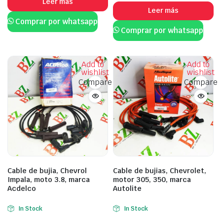
Leer más
Leer más
Comprar por whatsapp
Comprar por whatsapp
Add to
Add to
wishlist
wishlist
Compare
Compare
Cable de bujia, Chevrol
Cable de bujias, Chevrolet,
Impala, moto 3.8, marca
motor 305, 350, marca
Acdelco
Autolite
In Stock
In Stock