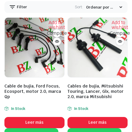
Filter
Sort:
Add to
Add to
wishlist
wishlist
Compare
Compare
Cable de bujia, Ford Focus,
Cables de bujia, Mitsubishi
Ecosport, motor 2.0, marca
Touring, Lancer, Glx, motor
Qp
2.0, marca Mitsubishi
In Stock
In Stock
Leer más
Leer más