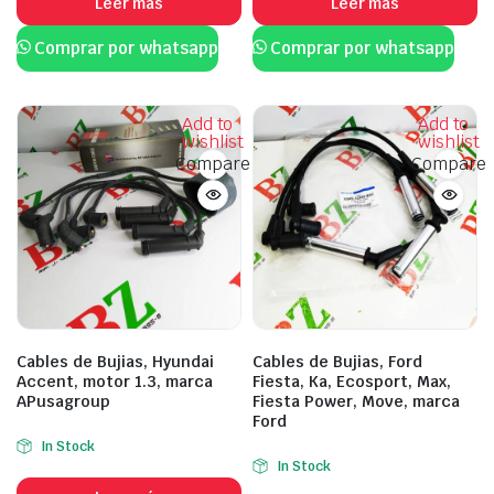
Leer más
Leer más
Comprar por whatsapp
Comprar por whatsapp
Add to
Add to
wishlist
wishlist
Compare
Compare
Cables de Bujias, Hyundai
Cables de Bujias, Ford
Accent, motor 1.3, marca
Fiesta, Ka, Ecosport, Max,
APusagroup
Fiesta Power, Move, marca
Ford
In Stock
In Stock