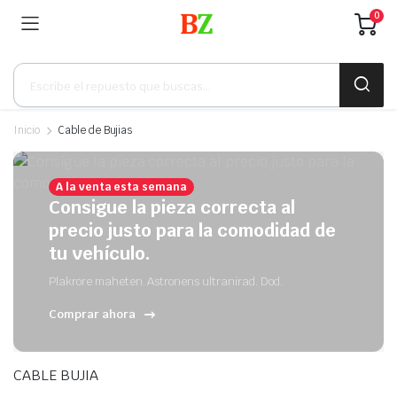
0
Búsqueda
de
productos
Inicio
Cable de Bujias
A la venta esta semana
Consigue la pieza correcta al
precio justo para la comodidad de
tu vehículo.
Plakrore maheten. Astronens ultranirad. Dod.
Comprar ahora
CABLE BUJIA