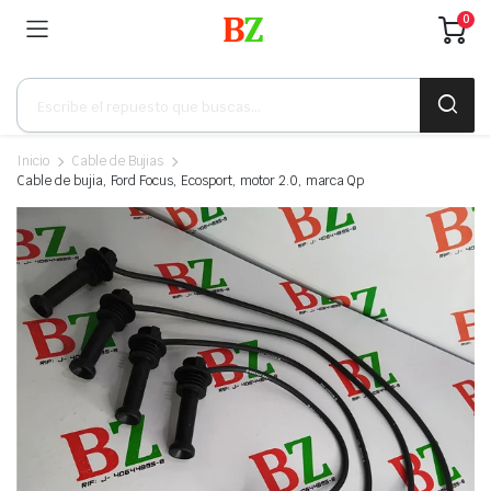
0
Búsqueda
de
productos
Inicio
Cable de Bujias
Cable de bujia, Ford Focus, Ecosport, motor 2.0, marca Qp