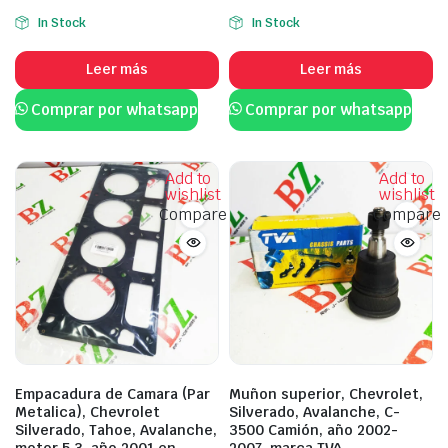
In Stock
In Stock
Leer más
Leer más
Comprar por whatsapp
Comprar por whatsapp
Add to
Add to
wishlist
wishlist
Compare
Compare
Empacadura de Camara (Par
Muñon superior, Chevrolet,
Metalica), Chevrolet
Silverado, Avalanche, C-
Silverado, Tahoe, Avalanche,
3500 Camión, año 2002-
motor 5.3, año 2001 en
2007, marca TVA