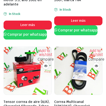
adelante
In Stock
In Stock
Leer más
Leer más
Comprar por whatsapp
Comprar por whatsapp
Add to
Add to
wishlist
wishlist
Compare
Compare
Tensor correa de aire (A/A),
Correa Multicanal
Chevrolet Silverado, Tahoe,
(6PK2360), Chevrolet