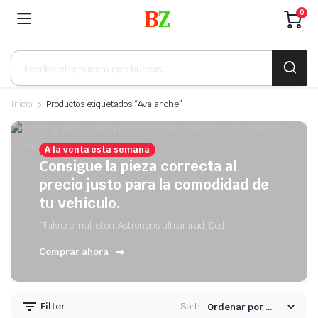
0
Búsqueda
de
productos
Inicio
Productos etiquetados “Avalanche”
A la venta esta semana
Consigue la pieza correcta al
precio justo para la comodidad de
tu vehículo.
Plakrore maheten. Astronens ultranirad. Dod.
Comprar ahora
Filter
Sort: