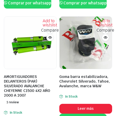
Comprar por whatsapp
Comprar por whatsapp
Add to
Add to
wishlist
wishlist
Compare
Compare
AMORTIGUADORES
Goma barra estabilizadora,
DELANTEROS (PAR)
Chevrolet Silverado, Tahoe,
SILVERADO AVALANCHE
Avalanche, marca W&W
CHEYENNE C1500 4X2 AÑO
2000 A 2007
In Stock
1 review
Leer más
In Stock