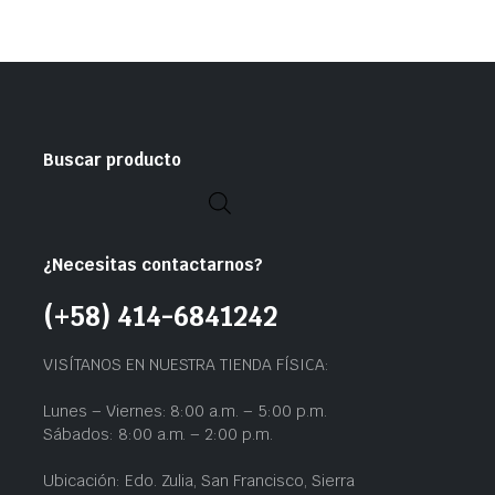
Buscar producto
¿Necesitas contactarnos?
(+58) 414-6841242
VISÍTANOS EN NUESTRA TIENDA FÍSICA:
Lunes – Viernes: 8:00 a.m. – 5:00 p.m.
Sábados: 8:00 a.m. – 2:00 p.m.
Ubicación: Edo. Zulia, San Francisco, Sierra