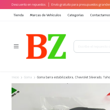
Descuento en repuestos.
Envío gratuito para presupuestos grande
Tienda
Marcas de Vehiculos
Categorias
Contactarno
Búsqueda
de
productos
Inicio
Goma
Goma barra estabilizadora, Chevrolet Silverado, Ta