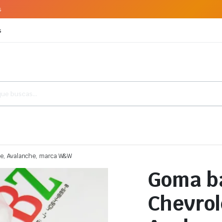
s
s
hoe, Avalanche, marca W&W
Goma ba
Chevrol