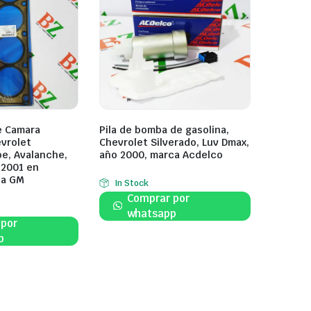
e Camara
Pila de bomba de gasolina,
evrolet
Chevrolet Silverado, Luv Dmax,
oe, Avalanche,
año 2000, marca Acdelco
 2001 en
ca GM
In Stock
Comprar por
whatsapp
 por
p