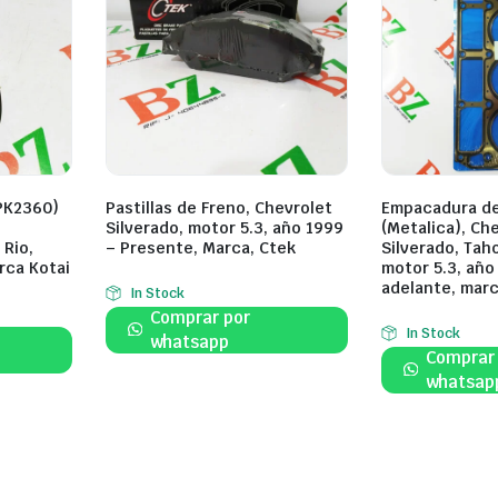
6PK2360)
Pastillas de Freno, Chevrolet
Empacadura d
Silverado, motor 5.3, año 1999
(Metalica), Ch
 Rio,
– Presente, Marca, Ctek
Silverado, Tah
rca Kotai
motor 5.3, año
adelante, mar
In Stock
Comprar por
In Stock
whatsapp
Comprar
whatsap