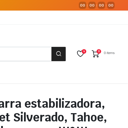
00
00
00
00
:
:
:
4
0
0 items
rra estabilizadora,
et Silverado, Tahoe,