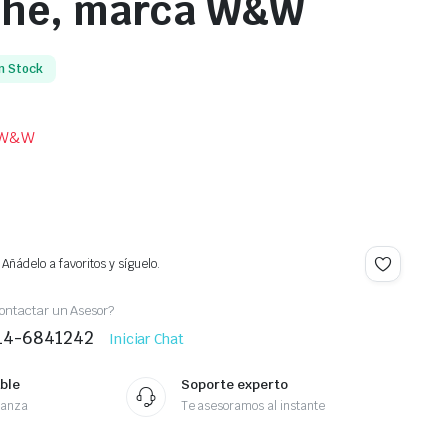
che, marca W&W
n Stock
W&W
Añádelo a favoritos y síguelo.
ontactar un Asesor?
414-6841242
Iniciar Chat
ble
Soporte experto
ianza
Te asesoramos al instante