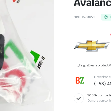
Avalan
SKU:
K-01853
I
¿Te gustó este producto? 
Necesitas c
(+58) 
100% compati
Compra con conf