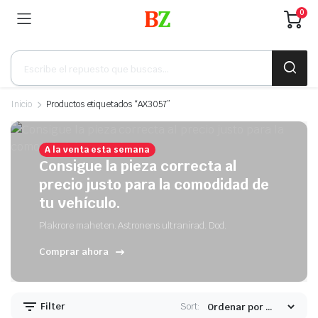
0
Búsqueda
de
productos
Inicio
Productos etiquetados “AX3057”
A la venta esta semana
Consigue la pieza correcta al
precio justo para la comodidad de
tu vehículo.
Plakrore maheten. Astronens ultranirad. Dod.
Comprar ahora
Filter
Sort: